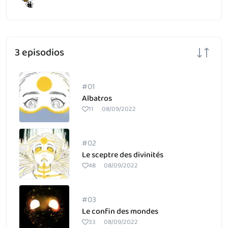
3 episodios
#01
Albatros
11
08/09/2022
#02
Le sceptre des divinités
48
08/09/2022
#03
Le confin des mondes
33
08/09/2022