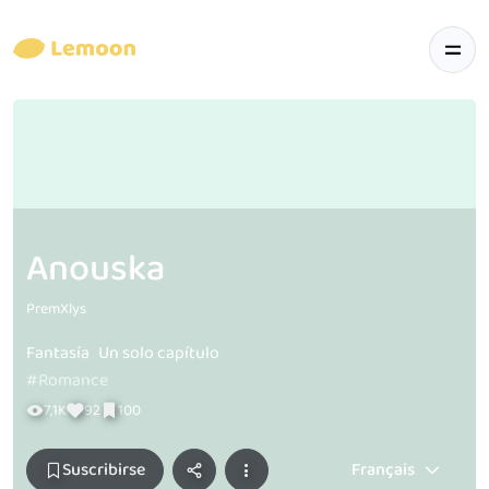
Anouska
PremXlys
Fantasía
Un solo capítulo
#Romance
7,1K
92
100
Suscribirse
Français