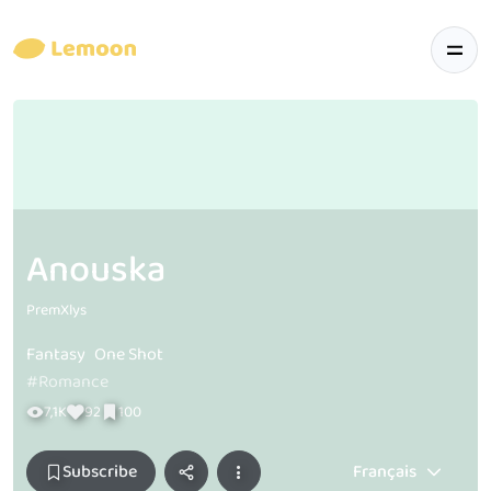
Anouska
PremXlys
Fantasy
One Shot
#Romance
7,1K
92
100
Subscribe
Français