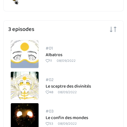
3 episodes
#01
Albatros
11
08/09/2022
#02
Le sceptre des divinités
48
08/09/2022
#03
Le confin des mondes
33
08/09/2022