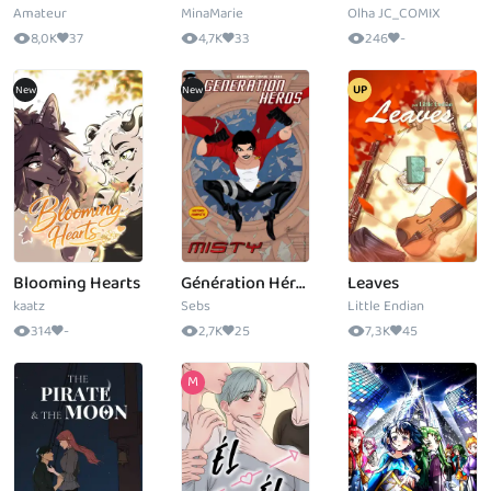
Amateur
MinaMarie
Olha JC_COMIX
8,0K
37
4,7K
33
246
-
Blooming Hearts
Génération Héros : Misty
Leaves
kaatz
Sebs
Little Endian
314
-
2,7K
25
7,3K
45