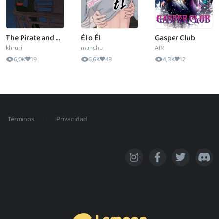
The Pirate and The Moon
Él o Él
Gasper Club
khruri
munchu
AIR
6,0K
19
6,6K
48
4,3K
12
/
Términos
Privacidad