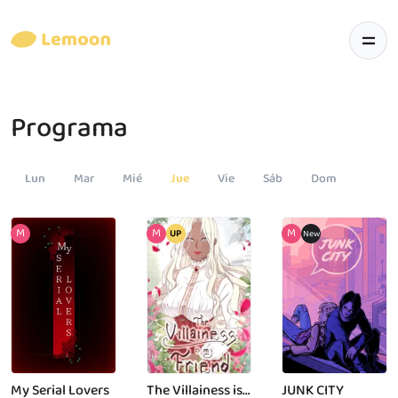
Programa
Lun
Mar
Mié
Jue
Vie
Sáb
Dom
My Serial Lovers
The Villainess is my Friend
JUNK CITY