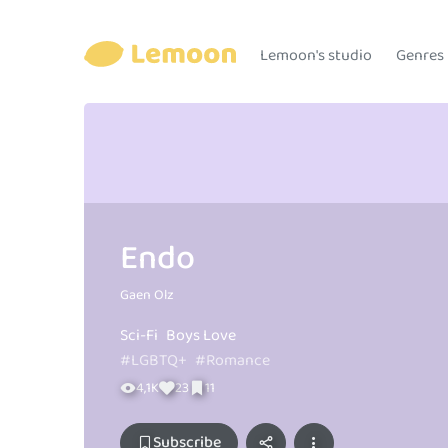
Lemoon's studio
Genres
Endo
Gaen Olz
Sci-Fi
Boys Love
#LGBTQ+
#Romance
4,1K
23
11
Subscribe