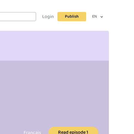
Login
Publish
EN
Read episode 1
Français