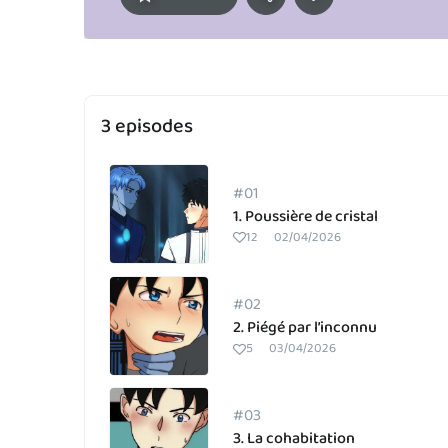
3 episodes
#01
1. Poussière de cristal
12
02/04/2026
#02
2. Piégé par l’inconnu
5
03/04/2026
#03
3. La cohabitation