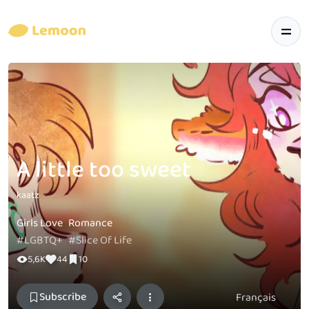
A little too sweet
kaatz
Girls Love
Romance
#LGBTQ+
#Slice Of Life
5,6K
44
10
Subscribe
Français