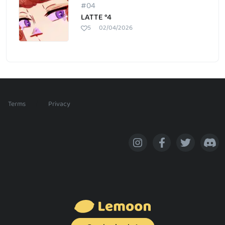
#04
LATTE °4
5
02/04/2026
/
Terms
Privacy