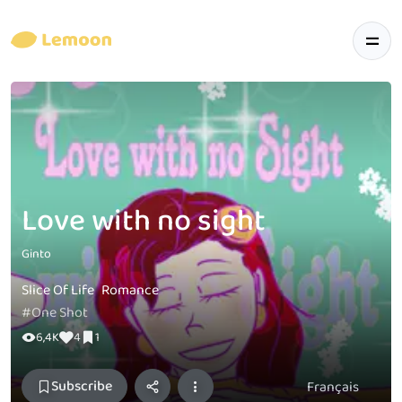
Love with no sight
Ginto
Slice Of Life
Romance
#One Shot
6,4K
4
1
Subscribe
Français