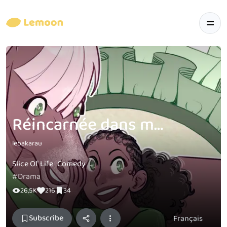
Réincarnée dans mon cheval
lebakarau
Slice Of Life
Comedy
#Drama
26,5K
216
34
Subscribe
Français