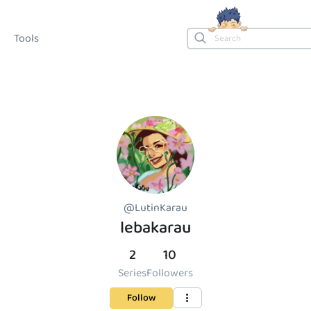
Tools
@LutinKarau
lebakarau
2
10
Series
Followers
Follow