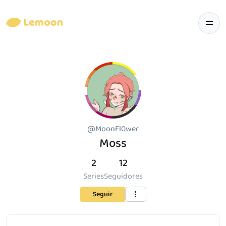
@MoonFl0wer
Moss
2
12
Series
Seguidores
Seguir