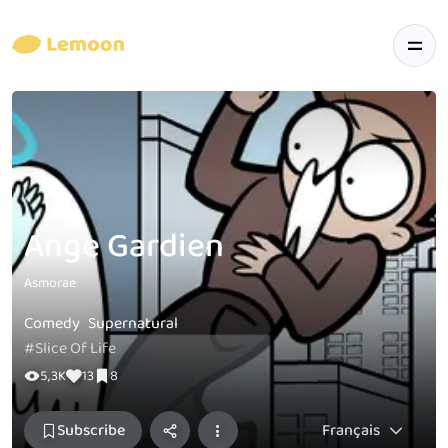
Ange Gardien
Asmorae
Comedy
Supernatural
#Slice Of Life
5,3K
13
8
Subscribe
Français