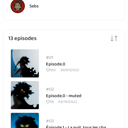
Sebs
13 episodes
#01
Episode.0
100
30/07/2022
#02
Episode.0 - muted
36
03/10/2022
#03
Épisode 1 - La nuit, tous les chaperons sont gris