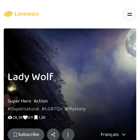
Lady Wolf
Sebs
Super Hero
Action
#Supernatural
#LGBTQ+
#Mystery
28,3K
611
1,2K
Subscribe
Français