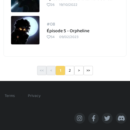
26
19/10/2022
#08
Épisode 5 - Orpheline
54
09/02/2023
<<
<
1
2
>
>>
/
Terms
Privacy