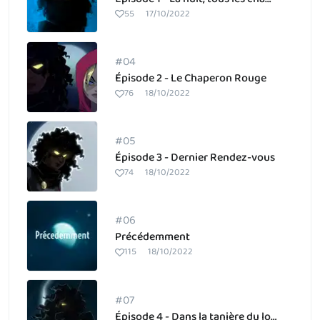
55
17/10/2022
#04
Épisode 2 - Le Chaperon Rouge
76
18/10/2022
#05
Épisode 3 - Dernier Rendez-vous
74
18/10/2022
#06
Précédemment
115
18/10/2022
#07
Épisode 4 - Dans la tanière du loup