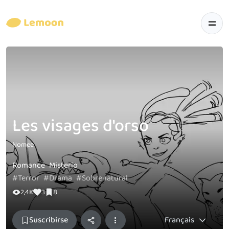
Les visages d'orso
Nomee
Romance
Misterio
#Terror
#Drama
#Sobrenatural
2,4K
3
8
Suscribirse
Français